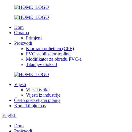
Dom
O nama
Primjena
Proizvodi
Klorirani polietilen (CPE)
PVC stabilizator topline
Modifikator za obradu PVC-a
Titanijev dioksid
Vijesti
Vijesti tvrtke
Vijesti iz industrije
Često postavljana pitanja
Kontaktirajte nas
English
Dom
Proizvodi