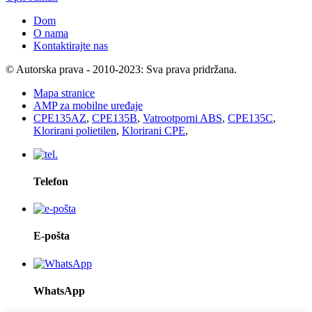
Dom
O nama
Kontaktirajte nas
© Autorska prava - 2010-2023: Sva prava pridržana.
Mapa stranice
AMP za mobilne uređaje
CPE135AZ
,
CPE135B
,
Vatrootporni ABS
,
CPE135C
,
Klorirani polietilen
,
Klorirani CPE
,
Telefon
E-pošta
WhatsApp