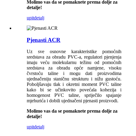
Molimo vas da se pomaknete prema dolje za
detalje!
upit
detalj
Pjenasti ACR
Uz sve osnovne karakteristike pomoćnih
sredstava za obradu PVC-a, regulatori pjenjenja
imaju veću molekularnu težinu od pomoćnih
sredstava za obradu opće namjene, visoku
čvrstoću taline i mogu dati proizvodima
ujednačeniju staničnu strukturu i nižu gustoću.
Poboljšavaju tlak i okretni moment PVC taline
kako bi se učinkovito povećala kohezija i
homogenost PVC taline, spriječilo spajanje
mjehurića i dobili ujednačeni pjenasti proizvodi.
Molimo vas da se pomaknete prema dolje za
detalje!
upit
detalj