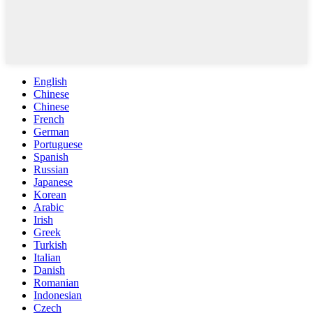
English
Chinese
Chinese
French
German
Portuguese
Spanish
Russian
Japanese
Korean
Arabic
Irish
Greek
Turkish
Italian
Danish
Romanian
Indonesian
Czech