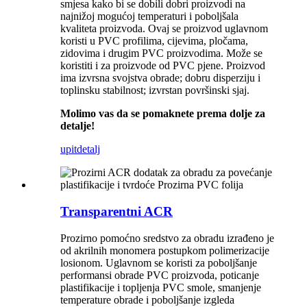
smjesa kako bi se dobili dobri proizvodi na
najnižoj mogućoj temperaturi i poboljšala
kvaliteta proizvoda. Ovaj se proizvod uglavnom
koristi u PVC profilima, cijevima, pločama,
zidovima i drugim PVC proizvodima. Može se
koristiti i za proizvode od PVC pjene. Proizvod
ima izvrsna svojstva obrade; dobru disperziju i
toplinsku stabilnost; izvrstan površinski sjaj.
Molimo vas da se pomaknete prema dolje za
detalje!
upit
detalj
Transparentni ACR
Prozirno pomoćno sredstvo za obradu izrađeno je
od akrilnih monomera postupkom polimerizacije
losionom. Uglavnom se koristi za poboljšanje
performansi obrade PVC proizvoda, poticanje
plastifikacije i topljenja PVC smole, smanjenje
temperature obrade i poboljšanje izgleda